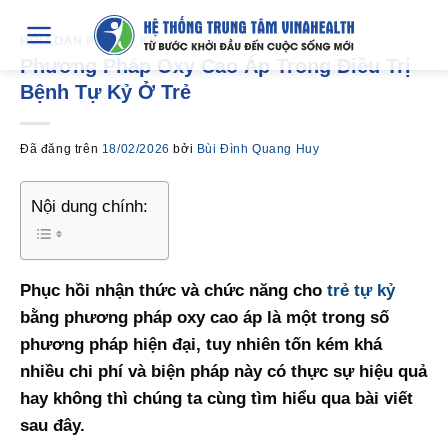
Chuyển
đến
RỐI LOẠN PHỔ TỰ KỶ
Phương Pháp Oxy Cao Áp Trong Điều Trị
nội
Bệnh Tự Kỷ Ở Trẻ
dung
Đã đăng trên
18/02/2026
bởi
Bùi Đình Quang Huy
Nội dung chính:
Phục hồi nhận thức và chức năng cho
trẻ tự kỷ
bằng phương pháp oxy cao áp là một trong số
phương pháp hiện đại, tuy nhiên tốn kém khá
nhiều chi phí và biện pháp này có thực sự hiệu quả
hay không thì chúng ta cùng tìm hiểu qua bài viết
sau đây.