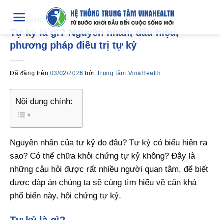
Chuyển
đến
SỐNG KHỎE
Tự kỷ là gì? Nguyên nhân, dấu hiệu,
nội
phương pháp điều trị tự kỷ
dung
Đã đăng trên
03/02/2026
bởi
Trung tâm VinaHealth
Nội dung chính:
Nguyên nhân của tự kỷ do đâu? Tự kỷ có biểu hiện ra
sao? Có thể chữa khỏi chứng tự kỷ không? Đây là
những câu hỏi được rất nhiều người quan tâm, để biết
được đáp án chúng ta sẽ cùng tìm hiểu về căn khá
phổ biến này, hội chứng tự kỷ.
Tự kỷ là gì?