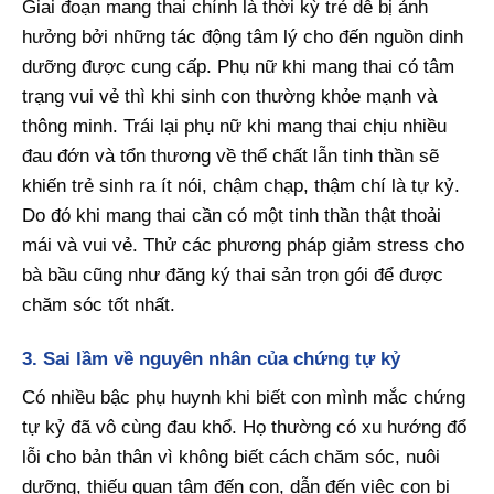
Giai đoạn mang thai chính là thời kỳ trẻ dễ bị ảnh
hưởng bởi những tác động tâm lý cho đến nguồn dinh
dưỡng được cung cấp. Phụ nữ khi mang thai có tâm
trạng vui vẻ thì khi sinh con thường khỏe mạnh và
thông minh. Trái lại phụ nữ khi mang thai chịu nhiều
đau đớn và tổn thương về thể chất lẫn tinh thần sẽ
khiến trẻ sinh ra ít nói, chậm chạp, thậm chí là tự kỷ.
Do đó khi mang thai cần có một tinh thần thật thoải
mái và vui vẻ. Thử các phương pháp giảm stress cho
bà bầu cũng như đăng ký thai sản trọn gói để được
chăm sóc tốt nhất.
3. Sai lầm về nguyên nhân của chứng tự kỷ
Có nhiều bậc phụ huynh khi biết con mình mắc chứng
tự kỷ đã vô cùng đau khổ. Họ thường có xu hướng đổ
lỗi cho bản thân vì không biết cách chăm sóc, nuôi
dưỡng, thiếu quan tâm đến con, dẫn đến việc con bị