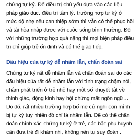
chứng tự kỷ. Để điều trị chủ yếu dựa vào các liệu
pháp giáo dục, điều trị tâm lý, trường hợp tự kỷ ở
mức độ nhẹ nếu can thiệp sớm thì vẫn có thể phục hồi
và tái hòa nhập được với cuộc sống bình thường. Đối
với những trường hợp quá nặng thì mọi biện pháp điều
trị chỉ giúp trẻ ổn định và có thể giao tiếp.
Dấu hiệu của tự kỷ dễ nhầm lẫn, chẩn đoán sai
Chứng tự kỷ rất dễ nhầm lẫn và chẩn đoán sai do các
dấu hiệu của rất dễ nhầm lẫn với tình trạng chậm nói,
chậm phát triển ở trẻ nhỏ hay một số khuyết tật về
thính giác, động kinh hay hội chứng mất ngôn ngữ…
Do đó, rất nhiều trường hợp bố mẹ cứ nghĩ con mình
bị tự kỷ tuy nhiên đó chỉ là nhầm lẫn. Để có thể chẩn
đoán chính xác chứng tự kỷ ở trẻ, các bậc phụ huynh
cần đưa trẻ đi khám nhi, không nên tự suy đoán .