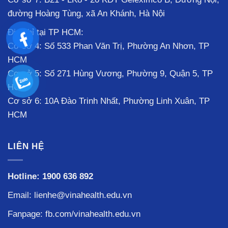
đường Hoàng Tùng, xã An Khánh, Hà Nội
Địa chỉ tại TP HCM:
Cơ sở 4: Số 533 Phan Văn Trị, Phường An Nhơn, TP
HCM
Cơ sở 5: Số 271 Hùng Vương, Phường 9, Quận 5, TP
HCM
Cơ sở 6: 10A Đào Trinh Nhất, Phường Linh Xuân, TP
HCM
LIÊN HỆ
Hotline:
1900 636 892
Email: lienhe@vinahealth.edu.vn
Fanpage:
fb.com/vinahealth.edu.vn