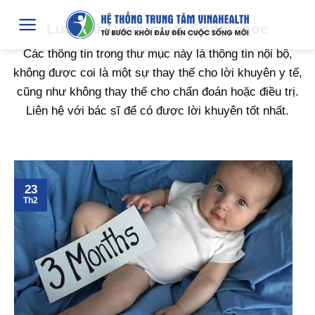
Chuyển
Lưu trữ Danh mục:
Sống khỏe
đến
nội
Các thông tin trong thư mục này là thông tin nội bộ,
dung
không được coi là một sự thay thế cho lời khuyên y tế,
cũng như không thay thế cho chẩn đoán hoặc điều trị.
Liên hệ với bác sĩ để có được lời khuyên tốt nhất.
23
Th2