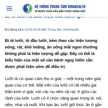
Chuyển
đến
SỐNG KHỎE
Bị tê lưỡi là dấu hiệu của bệnh gì?
nội
dung
Đã đăng trên
12/01/2026
bởi
Trung tâm VinaHealth
Bị tê lưỡi, tê đầu lưỡi, kèm theo các hiện tượng
nóng, rát, khô miệng, ăn uống mất ngon thường
không phải là hiện tượng dễ gặp. Đây có thể là
biểu hiện của một số căn bệnh nguy hiểm cần
được phát hiện sớm để điều trị.
Lưỡi là cơ quan cảm thụ vị giác – một trong năm giác
quan của cơ thể. Mặt trên của lưỡi có rất nhiều gai
thần kinh vị giác với các nụ nếm rải rác ở giữa các
rãnh của lưỡi. Lưỡi có 4 chức năng quan trọng là: nói,
nếm, nhai và nuốt. Khi bạn ăn, lưỡi giữ thức ăn ở gần