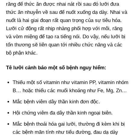
răng để thức ăn được nhai nát rồi sau đó lưỡi đưa
thức ăn nhuyễn về sau để nuốt xuống dạ dày. Nhai và
nuốt là hai giai đoạn rất quan trọng của sự tiêu hóa.
Lưỡi cử động rất nhịp nhàng phối hợp với môi, răng
và vòm miệng để tạo ra tiếng nói. Do vậy, nếu lưỡi bị
tổn thương sẽ liên quan tới nhiều chức năng và các
bộ phận khác.
Tê lưỡi cảnh báo một số bệnh nguy hiểm:
Thiếu một số vitamin như vitamin PP, vitamin nhóm
B… hoặc thiếu các muối khoáng như Fe, Mg, Zn…
Mắc bệnh viêm dây thần kinh đơn độc.
Hội chứng viêm đa dây thần kinh ngoại biên.
Mắc bệnh thoái hóa gai lưỡi, thường đi kèm khi bị
các bệnh mãn tính như tiểu đường, đau dạ dày