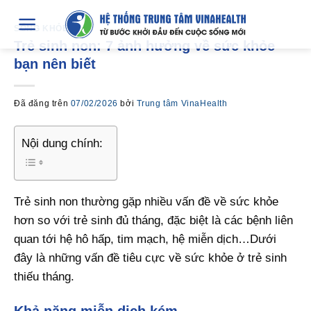
Chuyển
đến
SỐNG KHỎE
Trẻ sinh non: 7 ảnh hưởng về sức khỏe
nội
bạn nên biết
dung
Đã đăng trên
07/02/2026
bởi
Trung tâm VinaHealth
Nội dung chính:
Trẻ sinh non thường gặp nhiều vấn đề về sức khỏe
hơn so với trẻ sinh đủ tháng, đặc biệt là các bệnh liên
quan tới hệ hô hấp, tim mạch, hệ miễn dịch…Dưới
đây là những vấn đề tiêu cực về sức khỏe ở trẻ sinh
thiếu tháng.
Khả năng miễn dịch kém