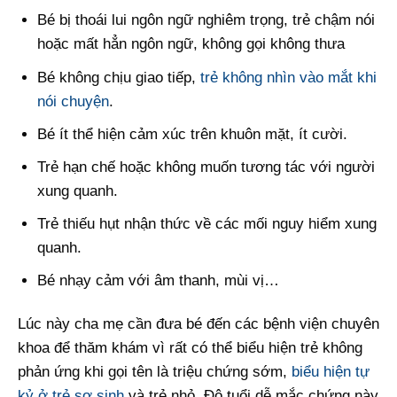
Bé bị thoái lui ngôn ngữ nghiêm trọng, trẻ chậm nói
hoặc mất hẳn ngôn ngữ, không gọi không thưa
Bé không chịu giao tiếp,
trẻ không nhìn vào mắt khi
nói chuyện
.
Bé ít thể hiện cảm xúc trên khuôn mặt, ít cười.
Trẻ hạn chế hoặc không muốn tương tác với người
xung quanh.
Trẻ thiếu hụt nhận thức về các mối nguy hiểm xung
quanh.
Bé nhạy cảm với âm thanh, mùi vị…
Lúc này cha mẹ cần đưa bé đến các bệnh viện chuyên
khoa để thăm khám vì rất có thể biểu hiện trẻ không
phản ứng khi gọi tên là triệu chứng sớm,
biểu hiện tự
kỷ ở trẻ sơ sinh
và trẻ nhỏ. Độ tuổi dễ mắc chứng này