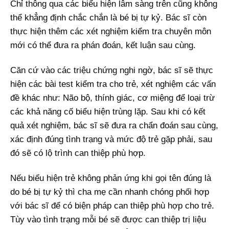
Chỉ thông qua các biểu hiện lâm sàng trên cũng không
thể khẳng định chắc chắn là bé bị tự kỷ. Bác sĩ còn
thực hiện thêm các xét nghiệm kiểm tra chuyên môn
mới có thể đưa ra phán đoán, kết luận sau cùng.
Căn cứ vào các triệu chứng nghi ngờ, bác sĩ sẽ thực
hiện các bài test kiểm tra cho trẻ, xét nghiệm các vấn
đề khác như: Não bộ, thính giác, cơ miệng để loại trừ
các khả năng cố biểu hiện trùng lặp. Sau khi có kết
quả xét nghiệm, bác sĩ sẽ đưa ra chẩn đoán sau cùng,
xác định đúng tình trạng và mức độ trẻ gặp phải, sau
đó sẽ có lộ trình can thiệp phù hợp.
Nếu biểu hiện trẻ không phản ứng khi gọi tên đúng là
do bé bị tự kỷ thì cha mẹ cần nhanh chóng phối hợp
với bác sĩ để có biện pháp can thiệp phù hợp cho trẻ.
Tùy vào tình trạng mỗi bé sẽ được can thiệp trị liệu