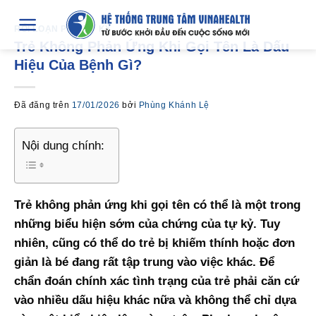
Chuyển
đến
RỐI LOẠN PHỔ TỰ KỶ
Trẻ Không Phản Ứng Khi Gọi Tên Là Dấu
nội
Hiệu Của Bệnh Gì?
dung
Đã đăng trên
17/01/2026
bởi
Phùng Khánh Lệ
Nội dung chính:
Trẻ không phản ứng khi gọi tên có thể là một trong
những biểu hiện sớm của chứng của tự kỷ. Tuy
nhiên, cũng có thể do trẻ bị khiếm thính hoặc đơn
giản là bé đang rất tập trung vào việc khác. Để
chẩn đoán chính xác tình trạng của trẻ phải căn cứ
vào nhiều dấu hiệu khác nữa và không thể chỉ dựa