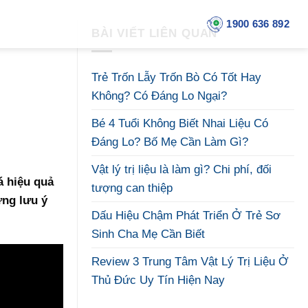
1900 636 892
BÀI VIẾT LIÊN QUAN
Trẻ Trốn Lẫy Trốn Bò Có Tốt Hay
Không? Có Đáng Lo Ngại?
Bé 4 Tuổi Không Biết Nhai Liệu Có
Đáng Lo? Bố Mẹ Cần Làm Gì?
Vật lý trị liệu là làm gì? Chi phí, đối
 hiệu quả
tượng can thiệp
ững lưu ý
Dấu Hiệu Chậm Phát Triển Ở Trẻ Sơ
Sinh Cha Mẹ Cần Biết
Review 3 Trung Tâm Vật Lý Trị Liệu Ở
Thủ Đức Uy Tín Hiện Nay