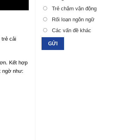
Trẻ chậm vận động
Rối loạn ngôn ngữ
Các vấn đề khác
 trẻ cải
hơn. Kết hợp
t ngờ như: