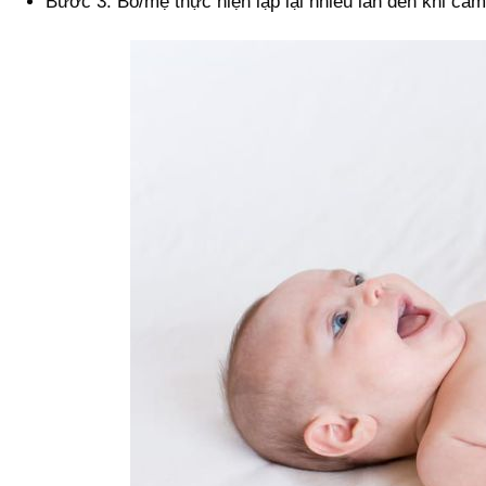
Bước 3: Bố/mẹ thực hiện lặp lại nhiều lần đến khi c