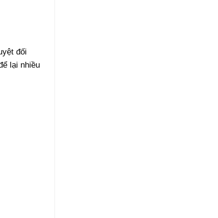
yệt đối
ể lại nhiều