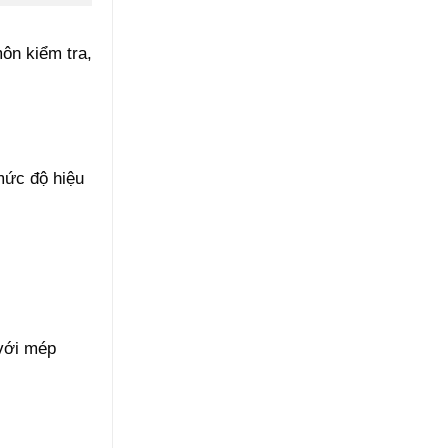
ôn kiểm tra,
mức độ hiệu
 với mép