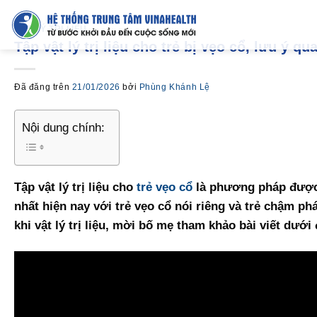
Chuyển
đến
VẬT LÝ TRỊ LIỆU
Tập vật lý trị liệu cho trẻ bị vẹo cổ, lưu ý q
nội
dung
Đã đăng trên
21/01/2026
bởi
Phùng Khánh Lệ
Nội dung chính:
Tập vật lý trị liệu cho
trẻ vẹo cổ
là phương pháp được 
nhất hiện nay với trẻ vẹo cổ nói riêng và trẻ chậm phá
khi vật lý trị liệu, mời bố mẹ tham khảo bài viết dưới 