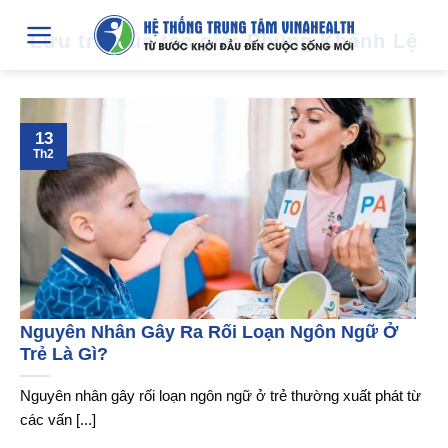
Chuyển
Lưu trữ của tác giả:
Phùng Khánh Lệ
đến
nội
dung
13
Th2
Nguyên Nhân Gây Ra Rối Loạn Ngôn Ngữ Ở
Trẻ Là Gì?
Nguyên nhân gây rối loạn ngôn ngữ ở trẻ thường xuất phát từ
các vấn [...]