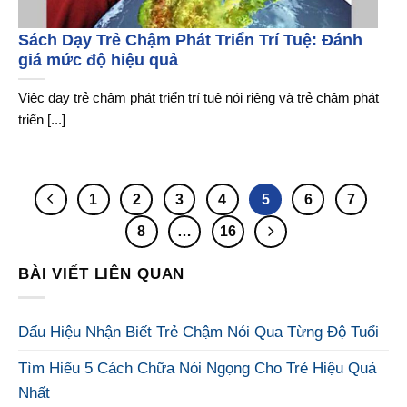
Sách Dạy Trẻ Chậm Phát Triển Trí Tuệ: Đánh
giá mức độ hiệu quả
Việc dạy trẻ chậm phát triển trí tuệ nói riêng và trẻ chậm phát
triển [...]
1
2
3
4
5
6
7
8
…
16
BÀI VIẾT LIÊN QUAN
Dấu Hiệu Nhận Biết Trẻ Chậm Nói Qua Từng Độ Tuổi
Tìm Hiểu 5 Cách Chữa Nói Ngọng Cho Trẻ Hiệu Quả
Nhất