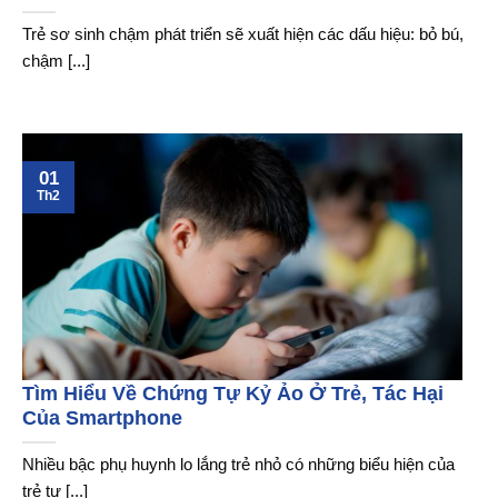
Trẻ sơ sinh chậm phát triển sẽ xuất hiện các dấu hiệu: bỏ bú,
chậm [...]
01
Th2
Tìm Hiểu Về Chứng Tự Kỷ Ảo Ở Trẻ, Tác Hại
Của Smartphone
Nhiều bậc phụ huynh lo lắng trẻ nhỏ có những biểu hiện của
trẻ tự [...]