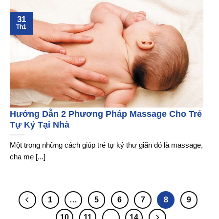
31
Th1
Hướng Dẫn 2 Phương Pháp Massage Cho Trẻ
Tự Kỷ Tại Nhà
Một trong những cách giúp trẻ tự kỷ thư giãn đó là massage,
cha mẹ [...]
1
…
5
6
7
8
9
10
11
…
14