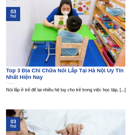
03
Th2
Top 3 Địa Chỉ Chữa Nói Lắp Tại Hà Nội Uy Tín
Nhất Hiện Nay
Nói lắp ở trẻ để lại nhiều hệ luỵ cho trẻ trong việc học tập, [...]
03
Th2