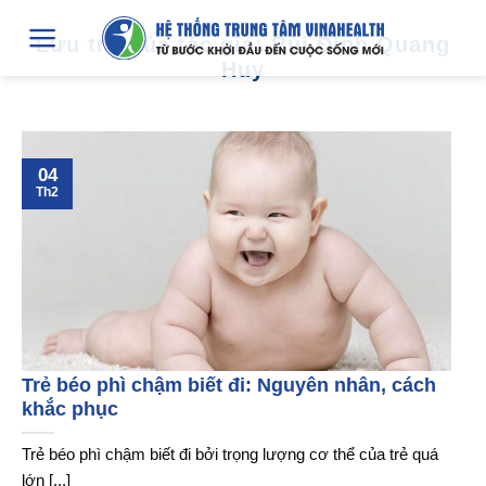
Chuyển
Lưu trữ của tác giả:
Bùi Đình Quang
đến
Huy
nội
dung
04
Th2
Trẻ béo phì chậm biết đi: Nguyên nhân, cách
khắc phục
Trẻ béo phì chậm biết đi bởi trọng lượng cơ thể của trẻ quá
lớn [...]