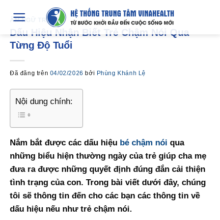
Chuyển
đến
ÂM NGỮ TRỊ LIỆU
Dấu Hiệu Nhận Biết Trẻ Chậm Nói Qua
nội
Từng Độ Tuổi
dung
Đã đăng trên
04/02/2026
bởi
Phùng Khánh Lệ
Nội dung chính:
Nắm bắt được các dấu hiệu
bé chậm nói
qua
những biểu hiện thường ngày của trẻ giúp cha mẹ
đưa ra được những quyết định đúng đắn cải thiện
tình trạng của con. Trong bài viết dưới đây, chúng
tôi sẽ thông tin đến cho các bạn các thông tin về
dấu hiệu nếu như trẻ chậm nói.