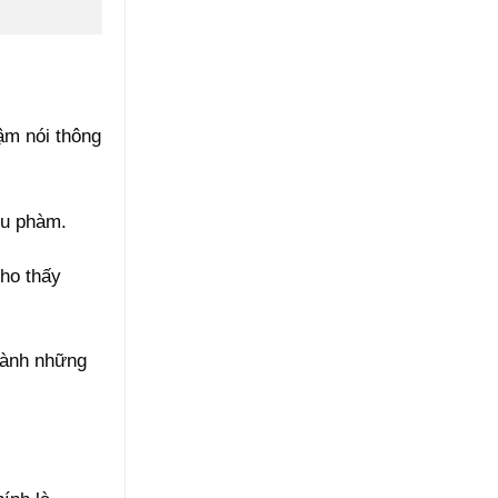
ậm nói thông
êu phàm.
cho thấy
thành những