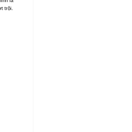
ính là
 trội.