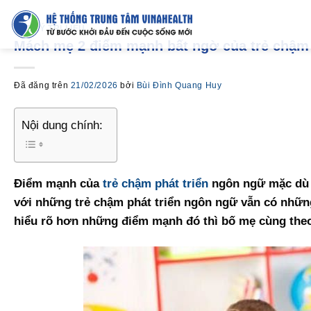
Chuyển
đến
VẬT LÝ TRỊ LIỆU
Mách mẹ 2 điểm mạnh bất ngờ của trẻ chậm 
nội
dung
Đã đăng trên
21/02/2026
bởi
Bùi Đình Quang Huy
Nội dung chính:
Điểm mạnh của
trẻ chậm phát triển
ngôn ngữ mặc dù r
với những trẻ chậm phát triển ngôn ngữ vẫn có nhữn
hiểu rõ hơn những điểm mạnh đó thì bố mẹ cùng theo 