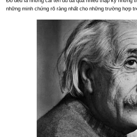
Đó đều là những cái tên dù đã qua nhiều thập kỷ nhưng t
những minh chứng rõ ràng nhất cho những trường hợp trẻ