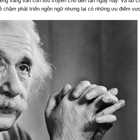
iếng vang vẫn còn lưu truyền cho đến tận ngày nay. Và đó ch
 chậm phát triển ngôn ngữ nhưng lại có những ưu điểm vượt