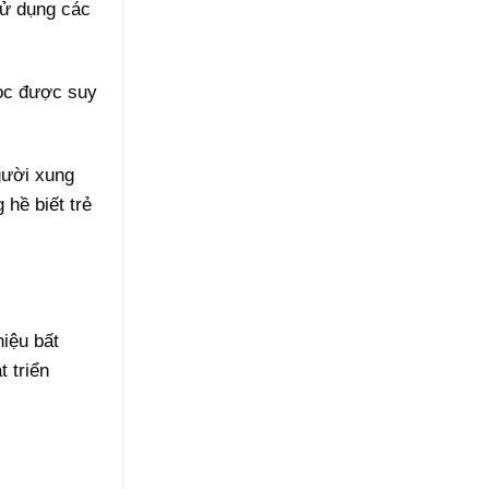
sử dụng các
đọc được suy
gười xung
hề biết trẻ
hiệu bất
 triển