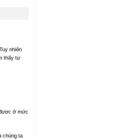
Tuy nhiên
m thấy tự
t được ở mức
à chúng ta