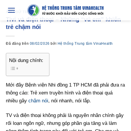
Chuyển
đến
ÂM NGỮ TRỊ LIỆU
Tivi và điện thoại – Những “vú em” khiến
nội
trẻ chậm nói
dung
Đã đăng trên
08/02/2026
bởi
Hệ thống Trung tâm VinaHealth
Nội dung chính:
Mới đây Bệnh viện Nhi đồng 1 TP HCM đã phải đưa ra
thông cáo: Trẻ xem truyền hình và điện thoại quá
nhiều gây
chậm nói
, nói nhanh, nói lắp.
TV và điện thoại không phải là nguyên nhân chính gây
rối loạn ngôn ngữ, nhưng góp phần gia tăng và làm