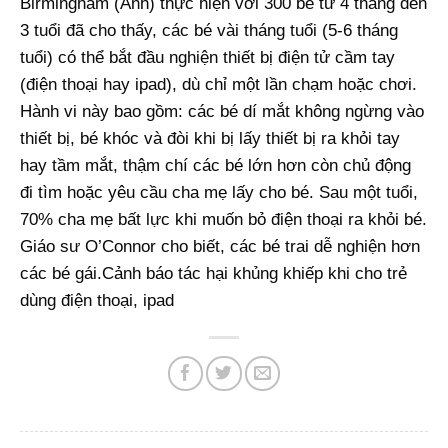
Birmingham (Anh) thực hiện với 300 bé từ 4 tháng đến
3 tuổi đã cho thấy, các bé vài tháng tuổi (5-6 tháng
tuổi) có thể bắt đầu nghiện thiết bị điện tử cầm tay
(điện thoại hay ipad), dù chỉ một lần chạm hoặc chơi.
Hành vi này bao gồm: các bé dí mắt không ngừng vào
thiết bị, bé khóc và đòi khi bị lấy thiết bị ra khỏi tay
hay tầm mắt, thậm chí các bé lớn hơn còn chủ động
đi tìm hoặc yêu cầu cha mẹ lấy cho bé. Sau một tuổi,
70% cha mẹ bất lực khi muốn bỏ điện thoại ra khỏi bé.
Giáo sư O’Connor cho biết, các bé trai dễ nghiện hơn
các bé gái.Cảnh báo tác hại khủng khiếp khi cho trẻ
dùng điện thoại, ipad