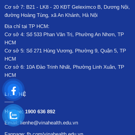
Cơ sở 7: B21 - LK8 - 20 KĐT Geleximco B, Dương Nội,
đường Hoàng Tùng, xã An Khánh, Hà Nội
Địa chỉ tại TP HCM:
Cơ sở 4: Số 533 Phan Văn Trị, Phường An Nhơn, TP
HCM
Cơ sở 5: Số 271 Hùng Vương, Phường 9, Quận 5, TP
HCM
Cơ sở 6: 10A Đào Trinh Nhất, Phường Linh Xuân, TP
HCM
LIÊN HỆ
Hotline:
1900 636 892
Email: lienhe@vinahealth.edu.vn
Fanpage:
fb.com/vinahealth.edu.vn