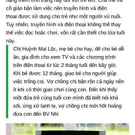
nặng thêm tình trạng này đối với trẻ em. Cha mẹ và
cô giáo bận làm việc nên truyền hình và điện
thoại được sử dụng cho trẻ như một người vú nuôi.
Tuy nhiên, truyền hình và điện thoại không thể thay
thế việc đọc hoặc chơi, vốn rất cần thiết cho lứa tuổi
này.
Chị Huỳnh Mai Lộc, mẹ bé cho hay, để cho bé dễ
ăn, gia đình cho xem TV và các chương trình
trên điện thoại từ lúc 2 tháng tuổi đến bây giờ.
Khi bé được 12 tháng, giao bé cho người giúp
việc trông coi. Vợ chồng chị bận rộn cả ngày nên
ít khi có thời gian chơi cùng con. Đến khi thấy
một đứa trẻ cùng tuổi con mình đã biết nói khá
sõi, ứng xử lanh lẹ, vợ chồng chị mới hốt hoảng
đưa con đến BV Nhi