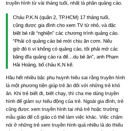
truyền hình từ vài tháng tuổi, nhất là phần quảng cáo.
Cháu P.K.N (quận 2, TP.HCM) 17 tháng tuổi,
cũng được gia đình cho xem TV từ nhỏ, và đặc
biệt bé rất “nghiện” các chương trình quảng cáo.
“Phải có quảng cáo bé mới chịu ăn cơm. Nếu
giờ đó ti vi không có quảng cáo, tôi phải mở các
băng đĩa quảng cáo ra để…dụ bé ăn”, anh Phạm
Hải Hoàng, bố cháu K.N kể.
Hầu hết nhiều bậc phụ huynh hiểu sai rằng truyền hình
là một phương tiện giúp trẻ ăn đối với những trẻ khó
ăn. Khi trẻ biết đi, biết chạy, thì cha mẹ dùng truyền
hình để giảm sự hiếu động của trẻ. Ngoài gia đình, trẻ
cũng được xem truyền hình tại nhà trẻ hoặc trường
mẫu giáo để cô giáo có thể làm việc khác. Việc chậm
nói ở những trẻ xem truyền hình quá nhiều là do thiếu