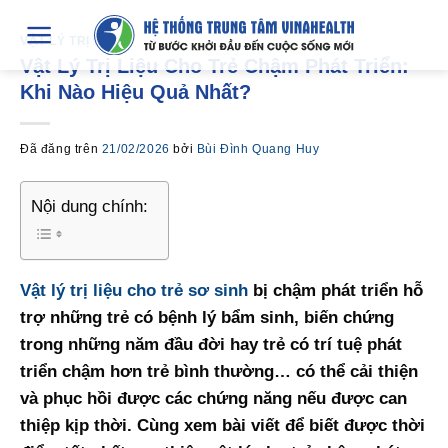
Chuyển
đến
VẬT LÝ TRỊ LIỆU
Vật Lý Trị Liệu Cho Trẻ Chậm Phát Triển:
nội
Khi Nào Hiệu Quả Nhất?
dung
Đã đăng trên
21/02/2026
bởi
Bùi Đình Quang Huy
Nội dung chính:
Vật lý trị liệu cho trẻ sơ sinh
bị chậm phát triển hỗ
trợ những trẻ có bệnh lý bẩm sinh, biến chứng
trong những năm đầu đời hay trẻ có trí tuệ phát
triển chậm hơn trẻ bình thường… có thể cải thiện
và phục hồi được các chứng năng nếu được can
thiệp kịp thời. Cùng xem bài viết để biết được thời