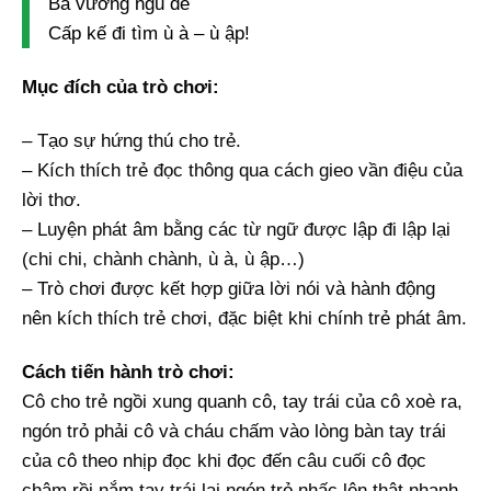
Ba vương ngũ đế
Cấp kế đi tìm ù à – ù ập!
Mục đích của trò chơi:
– Tạo sự hứng thú cho trẻ.
– Kích thích trẻ đọc thông qua cách gieo vần điệu của
lời thơ.
– Luyện phát âm bằng các từ ngữ được lập đi lập lại
(chi chi, chành chành, ù à, ù ập…)
– Trò chơi được kết hợp giữa lời nói và hành động
nên kích thích trẻ chơi, đặc biệt khi chính trẻ phát âm.
Cách tiến hành trò chơi:
Cô cho trẻ ngồi xung quanh cô, tay trái của cô xoè ra,
ngón trỏ phải cô và cháu chấm vào lòng bàn tay trái
của cô theo nhịp đọc khi đọc đến câu cuối cô đọc
chậm rồi nắm tay trái lại ngón trỏ nhấc lên thật nhanh