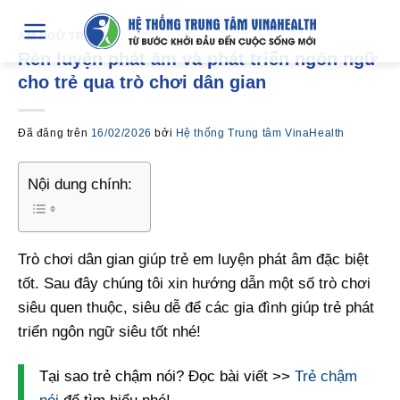
Chuyển
đến
ÂM NGỮ TRỊ LIỆU
Rèn luyện phát âm và phát triển ngôn ngữ
nội
cho trẻ qua trò chơi dân gian
dung
Đã đăng trên
16/02/2026
bởi
Hệ thống Trung tâm VinaHealth
Nội dung chính:
Trò chơi dân gian giúp trẻ em luyện phát âm đặc biệt
tốt. Sau đây chúng tôi xin hướng dẫn một số trò chơi
siêu quen thuộc, siêu dễ để các gia đình giúp trẻ phát
triển ngôn ngữ siêu tốt nhé!
Tại sao trẻ chậm nói? Đọc bài viết >>
Trẻ chậm