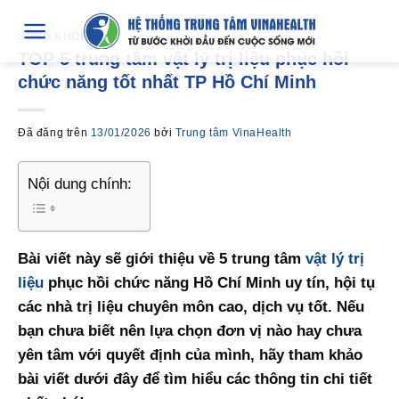
Chuyển
đến
SỐNG KHỎE
TOP 5 trung tâm vật lý trị liệu phục hồi
nội
chức năng tốt nhất TP Hồ Chí Minh
dung
Đã đăng trên
13/01/2026
bởi
Trung tâm VinaHealth
Nội dung chính:
Bài viết này sẽ giới thiệu về 5 trung tâm
vật lý trị
liệu
phục hồi chức năng Hồ Chí Minh uy tín, hội tụ
các nhà trị liệu chuyên môn cao, dịch vụ tốt. Nếu
bạn chưa biết nên lựa chọn đơn vị nào hay chưa
yên tâm với quyết định của mình, hãy tham khảo
bài viết dưới đây để tìm hiểu các thông tin chi tiết