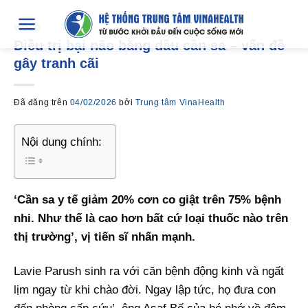
Chuyển
đến
VIDEO
Điều trị bại não bằng dầu cần sa – vấn đề
nội
gây tranh cãi
dung
Đã đăng trên
04/02/2026
bởi
Trung tâm VinaHealth
Nội dung chính:
‘Cần sa y tế giảm 20% cơn co giật trên 75% bệnh
nhi. Như thế là cao hơn bất cứ loại thuốc nào trên
thị trường’, vị tiến sĩ nhấn mạnh.
Lavie Parush sinh ra với căn bệnh động kinh và ngất
lịm ngay từ khi chào đời. Ngay lập tức, họ đưa con