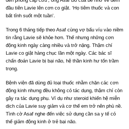
đến phòng cấp cứu’, ông Asaf Bố của bé nhớ về đêm
đầu tiên Lavie lên cơn co giật. ‘Họ tiêm thuốc và con
bất tỉnh suốt một tuần’.
Trong 6 tháng tiếp theo Asaf cùng vợ bấu víu vào niềm
tin rằng Lavie sẽ khỏe hơn. Thế nhưng những cơn
động kinh ngày càng nhiều và trở nặng. Thậm chí
Lavie co giật hàng chục lần một ngày. Các bác sĩ
chẩn đoán Lavie bị bại não, hệ thần kinh hư tổn trầm
trọng.
Bệnh viện đã dùng đủ loại thuốc nhằm chặn các cơn
động kinh nhưng đều không có tác dụng, thậm chí còn
gây ra tác dụng phụ. Ví dụ như steroid khiến hệ miễn
dịch của Lavie suy giảm và cơ thể em trở nên phù nề.
Tình cờ Asaf nghe đến việc sử dụng cần sa y tế có
thể giảm động kinh ở trẻ bại não.