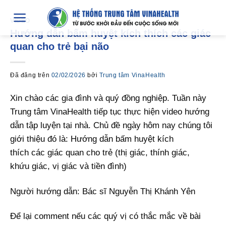
Chuyển
đến
VIDEO
Hướng dẫn bấm huyệt kích thích các giác
nội
quan cho trẻ bại não
dung
Đã đăng trên
02/02/2026
bởi
Trung tâm VinaHealth
Xin chào các gia đình và quý đồng nghiệp. Tuần này
Trung tâm VinaHealth tiếp tục thực hiện video hướng
dẫn tập luyện tại nhà. Chủ đề ngày hôm nay chúng tôi
giới thiệu đó là: Hướng dẫn
bấm huyệt kích
thích
các
giác quan
cho trẻ (thị
giác
, thính
giác
,
khứu
giác
, vị
giác
và tiền đình)
Người hướng dẫn: Bác sĩ Nguyễn Thị Khánh Yên
Để lại comment nếu các quý vị có thắc mắc về bài