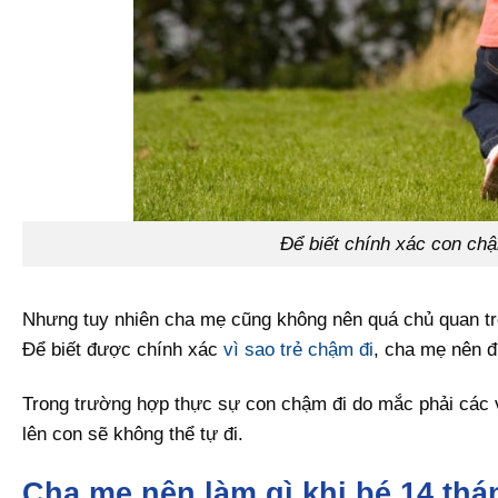
Để biết chính xác con ch
Nhưng tuy nhiên cha mẹ cũng không nên quá chủ quan tr
Để biết được chính xác
vì sao trẻ chậm đi
, cha mẹ nên đư
Trong trường hợp thực sự con chậm đi do mắc phải các 
lên con sẽ không thể tự đi.
Cha mẹ nên làm gì khi bé 14 thán