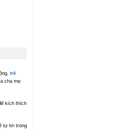
động,
trẻ
ra cha mẹ
ể kích thích
 tự tin trong