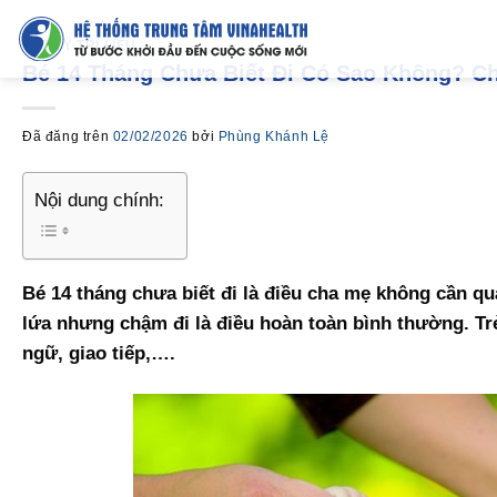
Chuyển
đến
VẬT LÝ TRỊ LIỆU
Bé 14 Tháng Chưa Biết Đi Có Sao Không? Ch
nội
dung
Đã đăng trên
02/02/2026
bởi
Phùng Khánh Lệ
Nội dung chính:
Bé 14 tháng chưa biết đi là điều cha mẹ không cần quá
lứa nhưng chậm đi là điều hoàn toàn bình thường. Tr
ngữ, giao tiếp,….