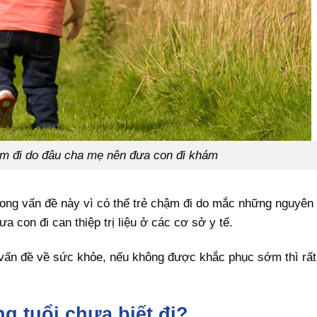
ậm đi do đâu cha mẹ nên đưa con đi khám
ong vấn đề này vì có thể trẻ chậm đi do mắc những nguyên
a con đi can thiệp trị liệu ở các cơ sở y tế.
vấn đề về sức khỏe, nếu không được khắc phục sớm thì rất 
g tuổi chưa biết đi?