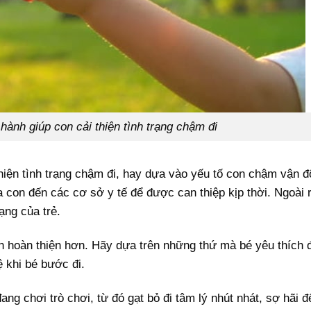
ành giúp con cải thiện tình trạng chậm đi
iện tình trạng chậm đi, hay dựa vào yếu tố con chậm vận 
 con đến các cơ sở y tế để được can thiệp kịp thời. Ngoài 
ạng của trẻ.
ển hoàn thiện hơn. Hãy dựa trên những thứ mà bé yêu thích đ
ệ khi bé bước đi.
ang chơi trò chơi, từ đó gạt bỏ đi tâm lý nhút nhát, sợ hãi để