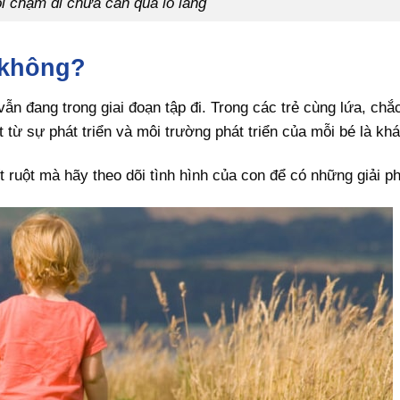
ổi chậm đi chưa cần quá lo lắng
 không?
vẫn đang trong giai đoạn tập đi. Trong các trẻ cùng lứa, chắ
t từ sự phát triển và môi trường phát triển của mỗi bé là kh
 ruột mà hãy theo dõi tình hình của con để có những giải p