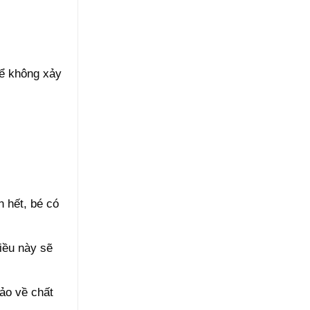
để không xảy
n hết, bé có
Điều này sẽ
ảo về chất