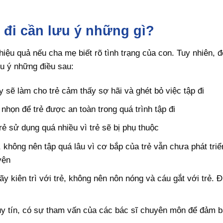
 đi cần lưu ý những gì?
iệu quả nếu cha mẹ biết rõ tình trạng của con. Tuy nhiên, 
ưu ý những điều sau:
 sẽ làm cho trẻ cảm thấy sợ hãi và ghét bỏ việc tập đi
họn để trẻ được an toàn trong quá trình tập đi
trẻ sử dụng quá nhiều vì trẻ sẽ bị phụ thuộc
, không nên tập quá lâu vì cơ bắp của trẻ vẫn chưa phát triể
yện
y kiên trì với trẻ, không nên nôn nóng và cáu gắt với trẻ. 
 uy tín, có sự tham vấn của các bác sĩ chuyên môn để đảm b