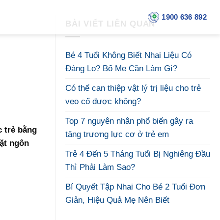
1900 636 892
BÀI VIẾT LIÊN QUAN
Bé 4 Tuổi Không Biết Nhai Liệu Có
Đáng Lo? Bố Mẹ Cần Làm Gì?
Có thể can thiệp vật lý trị liệu cho trẻ
vẹo cổ được không?
Top 7 nguyên nhân phổ biến gây ra
c trẻ bằng
tăng trương lực cơ ở trẻ em
mặt ngôn
Trẻ 4 Đến 5 Tháng Tuổi Bị Nghiêng Đầu
Thì Phải Làm Sao?
Bí Quyết Tập Nhai Cho Bé 2 Tuổi Đơn
Giản, Hiệu Quả Mẹ Nên Biết